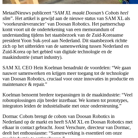
MetaalNieuws publiceert “
SAM XL maakt Doosan’s Cobots heel
slim
”. Het artikel is gewijd aan de nieuwe status van SAM XL als
‘voorkeursleverancier’ van Doosan Robotics. Het partnerschap
komt voort uit de ondertekening van een memorandum of
understanding tijdens het staatsbezoek van de Zuid-Koreaanse
president Yoon Suk-yeol aan Nederland. Dit staatsbezoek richtte
zich op het uitbreiden van de samenwerking tussen Nederland en
Zuid-Korea op het gebied van digitale technologie en de
maakindustrie (smart industry).
SAM XL CEO Hein Koelman benadrukt de voordelen: “We gaan
nauwer samenwerken en krijgen meer toegang tot de technologie
van Doosan Robotics, cruciaal voor onze innovaties in productie en
maintenance & repair.”
Koelman benoemt bredere toepassingen in de maakindustrie: “Veel
robotoplossingen zijn breder inzetbaar. We komen tot prototypes,
integrators leiden de industrialisatie met onze ondersteuning.”
Dormac Cobots brengt de cobots van Doosan Robotics in
Nederland op de markt en heeft SAM XL en Doosan Robotics met
elkaar in contact gebracht. Joost Verschure, directeur van Dormac,
deelt het enthousiasme: “Samenwerking is essentieel om onze