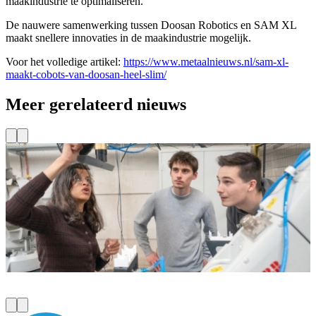
maakindustrie te optimaliseren.”
De nauwere samenwerking tussen Doosan Robotics en SAM XL
maakt snellere innovaties in de maakindustrie mogelijk.
Voor het volledige artikel:
https://www.metaalnieuws.nl/sam-xl-
maakt-cobots-van-doosan-heel-slim/
Meer gerelateerd nieuws
Subsidie voor innovatieve MKB’s
Via het programma ‘Kansen voor West III’, dat medegefinancierd
C
wordt door de Europese Unie, is er extra financiering beschikbaar
t
voor innovatievouchers. TU Delft Campus en haar fieldlabs bieden
T
een reeks vouchers aan die toegang geven tot deskundige kennis,
L
faciliteiten en waardevolle netwerken om uw innovatie te versnellen.
Lees meer