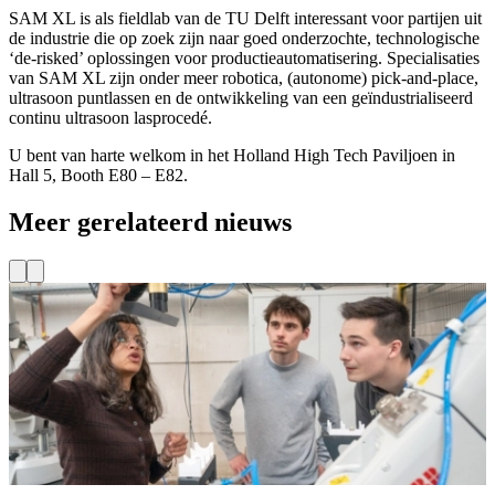
SAM XL is als fieldlab van de TU Delft interessant voor partijen uit
de industrie die op zoek zijn naar goed onderzochte, technologische
‘de-risked’ oplossingen voor productieautomatisering. Specialisaties
van SAM XL zijn onder meer robotica, (autonome) pick-and-place,
ultrasoon puntlassen en de ontwikkeling van een geïndustrialiseerd
continu ultrasoon lasprocedé.
U bent van harte welkom in het Holland High Tech Paviljoen in
Hall 5, Booth E80 – E82.
Meer gerelateerd nieuws
Subsidie voor innovatieve MKB’s
Via het programma ‘Kansen voor West III’, dat medegefinancierd
C
wordt door de Europese Unie, is er extra financiering beschikbaar
t
voor innovatievouchers. TU Delft Campus en haar fieldlabs bieden
T
een reeks vouchers aan die toegang geven tot deskundige kennis,
L
faciliteiten en waardevolle netwerken om uw innovatie te versnellen.
Lees meer