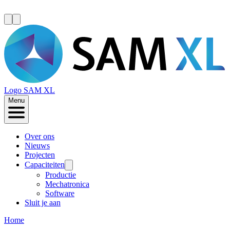
Logo
SAM XL
Menu
Over ons
Nieuws
Projecten
Capaciteiten
Productie
Mechatronica
Software
Sluit je aan
Home