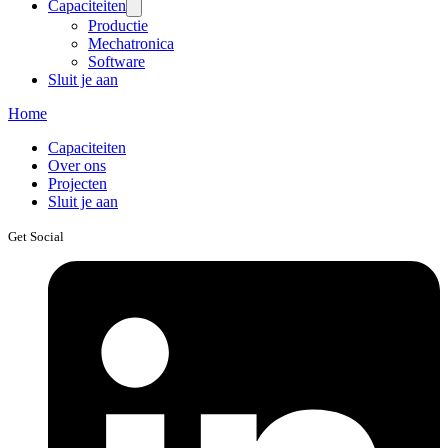
Capaciteiten
Productie
Mechatronica
Software
Sluit je aan
Home
Capaciteiten
Over ons
Projecten
Sluit je aan
Get Social