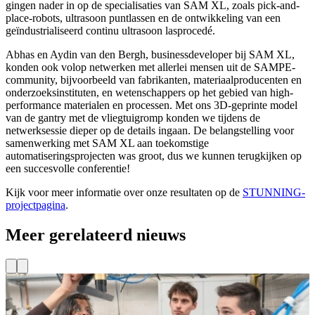
gingen nader in op de specialisaties van SAM XL, zoals pick-and-
place-robots, ultrasoon puntlassen en de ontwikkeling van een
geïndustrialiseerd continu ultrasoon lasprocedé.
Abhas en Aydin van den Bergh, businessdeveloper bij SAM XL,
konden ook volop netwerken met allerlei mensen uit de SAMPE-
community, bijvoorbeeld van fabrikanten, materiaalproducenten en
onderzoeksinstituten, en wetenschappers op het gebied van high-
performance materialen en processen. Met ons 3D-geprinte model
van de gantry met de vliegtuigromp konden we tijdens de
netwerksessie dieper op de details ingaan. De belangstelling voor
samenwerking met SAM XL aan toekomstige
automatiseringsprojecten was groot, dus we kunnen terugkijken op
een succesvolle conferentie!
Kijk voor meer informatie over onze resultaten op de
STUNNING-
projectpagina
.
Meer gerelateerd nieuws
Subsidie voor innovatieve MKB’s