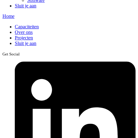
Software
Sluit je aan
Home
Capaciteiten
Over ons
Projecten
Sluit je aan
Get Social